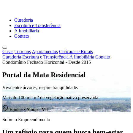
Curadoria
Escritura e Transferência
A Imobiliária
Contato
Casas
Terrenos
Apartamentos
Chácaras e Rurais
Curadoria
Escritura e Transferência
A Imobiliária
Contato
Condomínio Fechado Horizontal • Desde 2015
Portal da Mata Residencial
Viva entre árvores, respire tranquilidade.
Mais de 100 mil m² de vegetação nativa preservada
Eunice • Sinop - MT
Sobre o Empreendimento
Um refúgio para quem busca bem-estar