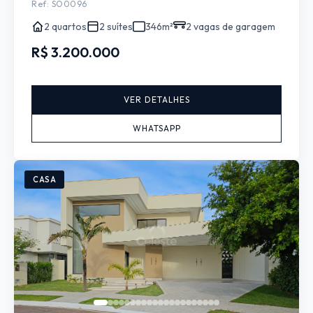
Ref: SO0096
2 quartos
2 suítes
346m²
2 vagas de garagem
R$ 3.200.000
VER DETALHES
WHATSAPP
CASA