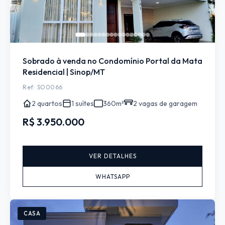
Sobrado à venda no Condomínio Portal da Mata
Residencial | Sinop/MT
Ref: SO0066
2 quartos
1 suítes
360m²
2 vagas de garagem
R$ 3.950.000
VER DETALHES
WHATSAPP
CASA