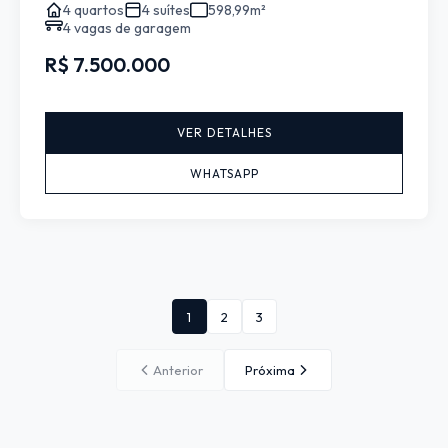
4 quartos
4 suítes
598,99m²
4 vagas de garagem
R$ 7.500.000
VER DETALHES
WHATSAPP
1
2
3
Anterior
Próxima