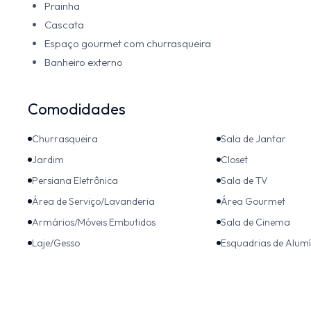
Prainha
Cascata
Espaço gourmet com churrasqueira
Banheiro externo
Comodidades
Churrasqueira
Sala de Jantar
Jardim
Closet
Persiana Eletrônica
Sala de TV
Área de Serviço/Lavanderia
Área Gourmet
Armários/Móveis Embutidos
Sala de Cinema
Laje/Gesso
Esquadrias de Alumí