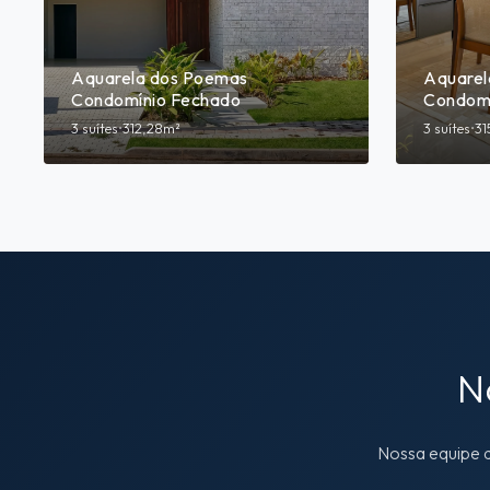
Aquarela dos Poemas
Aquarel
Condomínio Fechado
Condomí
3 suítes
•
312,28m²
3 suítes
•
31
N
Nossa equipe d