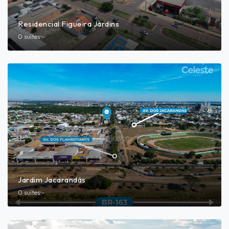
Residencial Figueira Jardins
0 suítes
•
-
Jardim Jacarandás
0 suítes
•
-