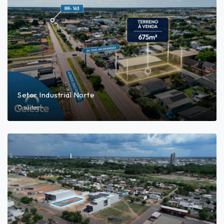
Setor Industrial Norte
0 suítes
•
-