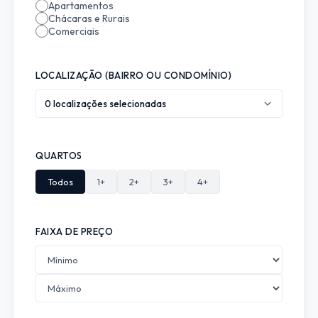
Apartamentos
Chácaras e Rurais
Comerciais
LOCALIZAÇÃO (BAIRRO OU CONDOMÍNIO)
0 localizações selecionadas
QUARTOS
Todos
1+
2+
3+
4+
FAIXA DE PREÇO