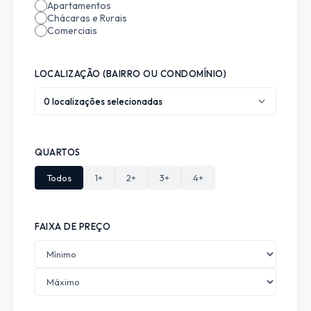
Apartamentos
Chácaras e Rurais
Comerciais
LOCALIZAÇÃO (BAIRRO OU CONDOMÍNIO)
0 localizações selecionadas
QUARTOS
Todos
1+
2+
3+
4+
FAIXA DE PREÇO